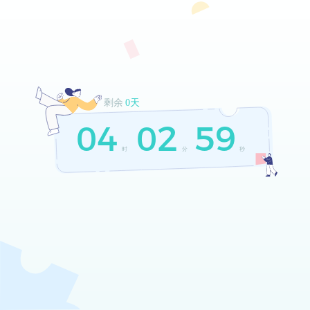
剩余
0天
04
02
59
时
分
秒